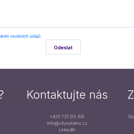
áním osobních údajů
Odeslat
?
Kontaktujte nás
Z
+420 731 120 106
Sl
info@cityestates.cz
LinkedIn