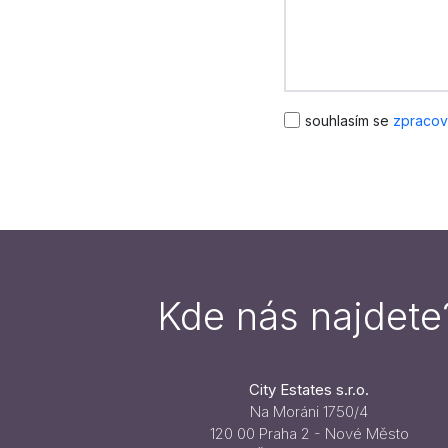
souhlasím se
zpracov
Kde nás najdete
City Estates s.r.o.
Na Moráni 1750/4
120 00 Praha 2 - Nové Město