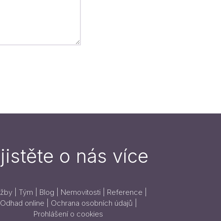
jistěte o nás více
užby
|
Tým
|
Blog
|
Nemovitosti
|
Reference
|
Odhad online
|
Ochrana osobních údajů
|
Prohlášení o cookies