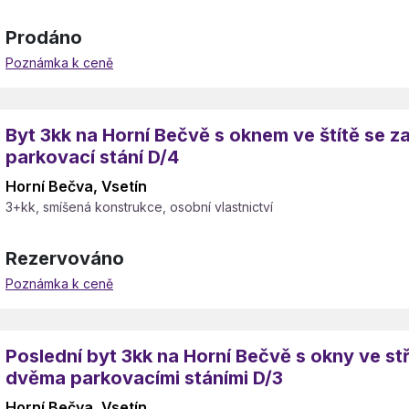
Prodáno
Poznámka k ceně
Byt 3kk na Horní Bečvě s oknem ve štítě se 
parkovací stání D/4
Horní Bečva, Vsetín
3+kk, smíšená konstrukce, osobní vlastnictví
Rezervováno
Poznámka k ceně
Poslední byt 3kk na Horní Bečvě s okny ve st
dvěma parkovacími stáními D/3
Horní Bečva, Vsetín