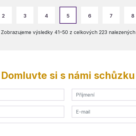
2
3
4
5
6
7
8
Zobrazujeme výsledky 41–50 z celkových 223 nalezených
Domluvte si s námi schůzku